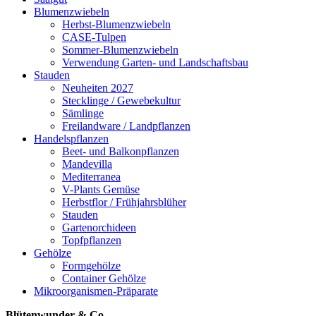
Blumenzwiebeln
Herbst-Blumenzwiebeln
CASE-Tulpen
Sommer-Blumenzwiebeln
Verwendung Garten- und Landschaftsbau
Stauden
Neuheiten 2027
Stecklinge / Gewebekultur
Sämlinge
Freilandware / Landpflanzen
Handelspflanzen
Beet- und Balkonpflanzen
Mandevilla
Mediterranea
V-Plants Gemüse
Herbstflor / Frühjahrsblüher
Stauden
Gartenorchideen
Topfpflanzen
Gehölze
Formgehölze
Container Gehölze
Mikroorganismen-Präparate
Blütenwunder & Co