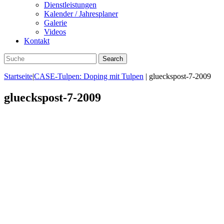
Dienstleistungen
Kalender / Jahresplaner
Galerie
Videos
Kontakt
Startseite
|
CASE-Tulpen: Doping mit Tulpen
|
glueckspost-7-2009
glueckspost-7-2009